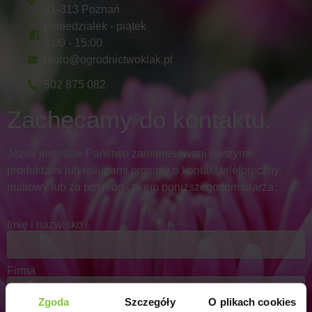
61-313 Poznań
poniedziałek - piątek
8:00 - 15:00
biuro@ogrodnictwoklak.pl
502 875 082
Zachęcamy do kontaktu.
Jeżeli jesteście Państwo zainteresowani naszymi
produktami lub usługami prosimy o kontakt telefoniczny,
mailowy lub za pośrednictwem poniższego formularza.
Imię i nazwisko
Firma
Zgoda
Szczegóły
O plikach cookies