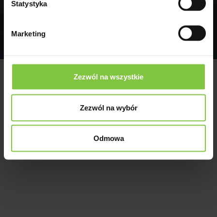
Statystyka
Andrzej Kłak
Klauzula informacyjna
Wyślij
Marketing
Zezwól na wszystkie
Zezwól na wybór
Odmowa