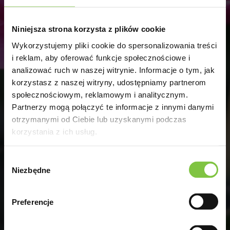
Numer telefonu
Niniejsza strona korzysta z plików cookie
Email
Wykorzystujemy pliki cookie do spersonalizowania treści
i reklam, aby oferować funkcje społecznościowe i
analizować ruch w naszej witrynie. Informacje o tym, jak
Treść wiadomości
korzystasz z naszej witryny, udostępniamy partnerom
społecznościowym, reklamowym i analitycznym.
Partnerzy mogą połączyć te informacje z innymi danymi
otrzymanymi od Ciebie lub uzyskanymi podczas
korzystania z ich usług.
Wyrażam zgodę na przetwarzanie moich danych osobowych zgodnie z
ustawą o ochronie danych osobowych w związku z wysłaniem zapytania
Wybór
przez formularz kontaktowy. Podanie danych jest dobrowolne, ale
Niezbędne
zgody
niezbędne do przetworzenia zapytania. Zostałem /am poinformowany /a,
że przysługuje mi prawo dostępu do swoich danych, możliwości ich
poprawiania, żądania zaprzestania ich przetwarzania. Administratorem
Preferencje
danych osobowych jest firma Ogrodnictwo Aniela i Andrzej Kłak, ul.
Szczepankowo 161/163 61-313 Poznań, reprezentowana przez Aniela i