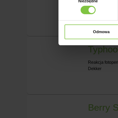
Niezbędne
zgody
Reakcja fotope
Deliflor
Odmowa
Typhoo
Reakcja fotoper
Dekker
Berry 