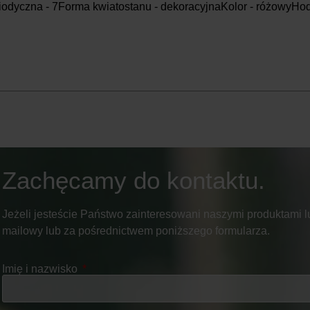
iodyczna - 7Forma kwiatostanu - dekoracyjnaKolor - różowyHod
Zachęcamy do kontaktu.
Jeżeli jesteście Państwo zainteresowani naszymi produktami lu
mailowy lub za pośrednictwem poniższego formularza.
Imię i nazwisko