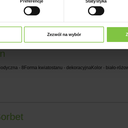
Preferencje
Statystyka
riodyczna - 7Forma kwiatostanu - pojedynczaKolor - kremowyH
Zezwól na wybór
Z
n
iodyczna - 8Forma kwiatostanu - dekoracyjnaKolor - biało-ró
Sorbet