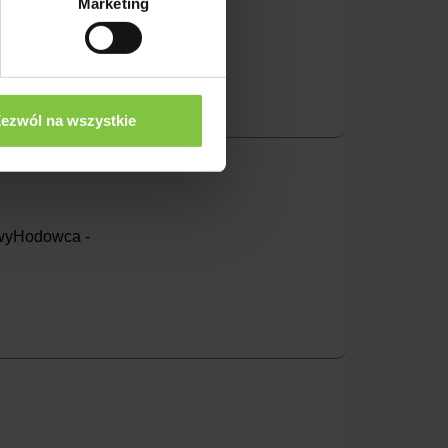
Marketing
odowca -
ezwól na wszystkie
żowyHodowca -