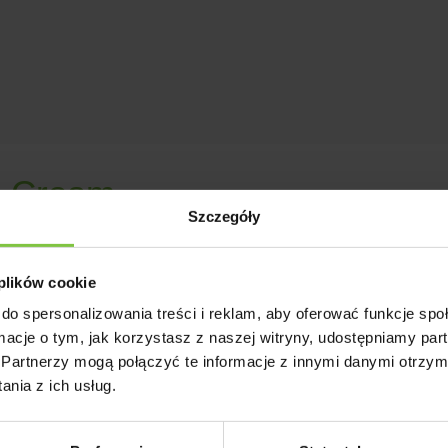
a Cream
Szczegóły
iodyczna - 8Forma kwiatostanu - pełnaKolor - kremowyHodowca 
 plików cookie
do spersonalizowania treści i reklam, aby oferować funkcje sp
ormacje o tym, jak korzystasz z naszej witryny, udostępniamy p
Partnerzy mogą połączyć te informacje z innymi danymi otrzym
nia z ich usług.
 Cream