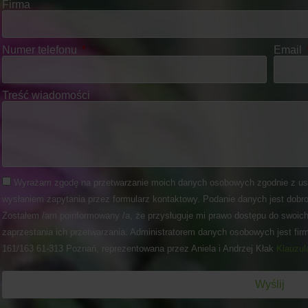
Firma
Numer telefonu
Email
Treść wiadomości
Wyrażam zgodę na przetwarzanie moich danych osobowych zgodnie z us
wysłaniem zapytania przez formularz kontaktowy. Podanie danych jest dobro
Zostałem /am poinformowany /a, że przysługuje mi prawo dostępu do swoich
zaprzestania ich przetwarzania. Administratorem danych osobowych jest fir
161/163 61-313 Poznań, reprezentowana przez Aniela i Andrzej Kłak
Klauzul
Wyślij