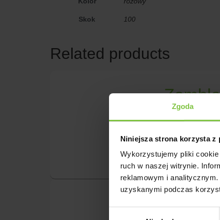
Kolor
różowy
Skok
100
Related products
Zembl
Zgoda
Reakcja fotoper
Niniejsza strona korzysta z
Wykorzystujemy pliki cookie 
ruch w naszej witrynie. Inf
reklamowym i analitycznym. 
uzyskanymi podczas korzysta
Radost
Wybór