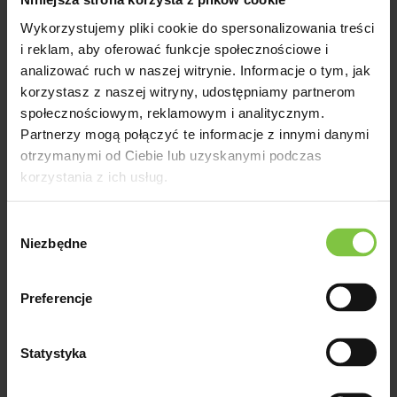
Wykorzystujemy pliki cookie do spersonalizowania treści
Reakcja fotoperiodyczna -
i reklam, aby oferować funkcje społecznościowe i
8Forma kwiatostanu -
analizować ruch w naszej witrynie. Informacje o tym, jak
pomponowaKolor -
korzystasz z naszej witryny, udostępniamy partnerom
różowyHodowca - Deliflor
społecznościowym, reklamowym i analitycznym.
Partnerzy mogą połączyć te informacje z innymi danymi
otrzymanymi od Ciebie lub uzyskanymi podczas
korzystania z ich usług.
Romance Alfa
Wybór
Niezbędne
Reakcja fotoperiodyczna -
zgody
7Forma kwiatostanu -
pojedynczaKolor -
Preferencje
różowyHodowca - Floritec
Statystyka