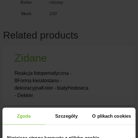
Kolor
różowy
Skok
100
Related products
Zidane
Reakcja fotoperiodyczna -
8Forma kwiatostanu -
dekoracyjnaKolor - białyHodowca
- Dekker
Zgoda
Szczegóły
O plikach cookies
Abbey
Niniejsza strona korzysta z plików cookie