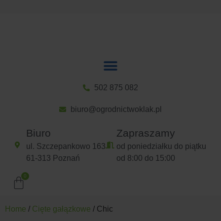
502 875 082
biuro@ogrodnictwoklak.pl
Biuro
Zapraszamy
ul. Szczepankowo 163
od poniedziałku do piątku
61-313 Poznań
od 8:00 do 15:00
Home
/
Cięte gałązkowe
/ Chic