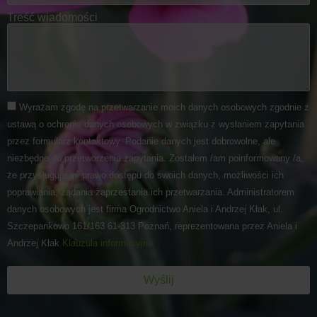
Treść wiadomości
Wyrażam zgodę na przetwarzanie moich danych osobowych zgodnie z
ustawą o ochronie danych osobowych w związku z wysłaniem zapytania
przez formularz kontaktowy. Podanie danych jest dobrowolne, ale
niezbędne do przetworzenia zapytania. Zostałem /am poinformowany /a,
że przysługuje mi prawo dostępu do swoich danych, możliwości ich
poprawiania, żądania zaprzestania ich przetwarzania. Administratorem
danych osobowych jest firma Ogrodnictwo Aniela i Andrzej Kłak, ul.
Szczepankowo 161/163 61-313 Poznań, reprezentowana przez Aniela i
Andrzej Kłak
Klauzula informacyjna
Wyślij