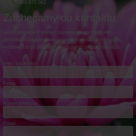
502 875 082
Zachęcamy do kontaktu.
Jeżeli jesteście Państwo zainteresowani naszymi
produktami lub usługami prosimy o kontakt telefoniczny,
mailowy lub za pośrednictwem poniższego formularza.
Imię i nazwisko
Firma
Numer telefonu
Email