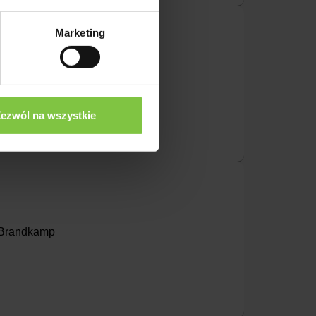
Marketing
- wolna odmiana
ezwól na wszystkie
- Brandkamp