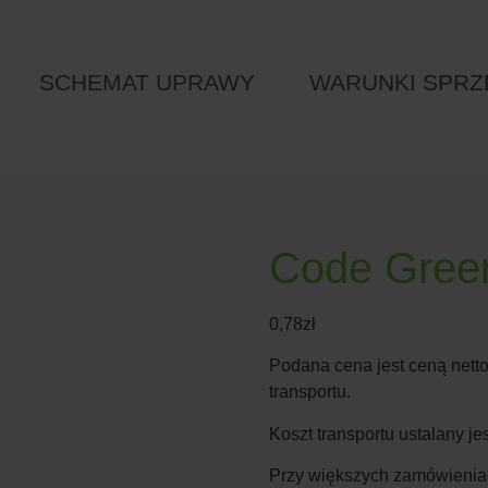
SCHEMAT UPRAWY
WARUNKI SPRZ
Code Gree
0,78
zł
Podana cena jest ceną netto
transportu.
Koszt transportu ustalany j
Przy większych zamówieniac