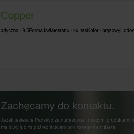
 Copper
iodyczna - 9,5Forma kwiatostanu - kulistaKolor - brązowyHodo
Zachęcamy do kontaktu.
Jeżeli jesteście Państwo zainteresowani naszymi produktami lu
mailowy lub za pośrednictwem poniższego formularza.