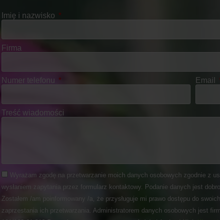
Imię i nazwisko
Firma
Numer telefonu
Email
Treść wiadomości
Wyrażam zgodę na przetwarzanie moich danych osobowych zgodnie z us
wysłaniem zapytania przez formularz kontaktowy. Podanie danych jest dobro
Zostałem /am poinformowany /a, że przysługuje mi prawo dostępu do swoich
zaprzestania ich przetwarzania. Administratorem danych osobowych jest fir