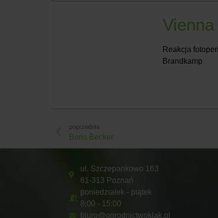
Vienna
Reakcja fotoper
Brandkamp
poprzednia
Boris Becker
ul. Szczepankowo 163
61-313 Poznań
poniedziałek - piątek
8:00 - 15:00
biuro@ogrodnictwoklak.pl