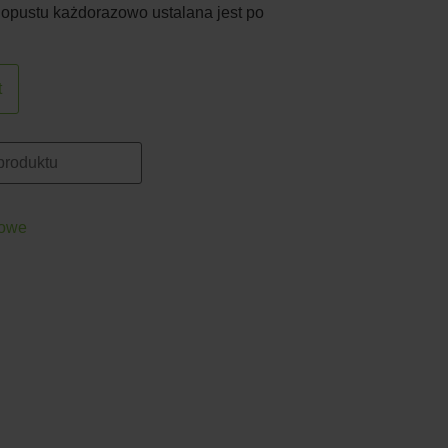
 opustu każdorazowo ustalana jest po
t
towe