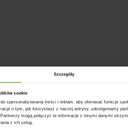
Szczegóły
 Cream
 plików cookie
iodyczna - 9,5Forma kwiatostanu - kulistaKolor - kremowyHodo
do spersonalizowania treści i reklam, aby oferować funkcje sp
ormacje o tym, jak korzystasz z naszej witryny, udostępniamy p
Partnerzy mogą połączyć te informacje z innymi danymi otrzym
nia z ich usług.