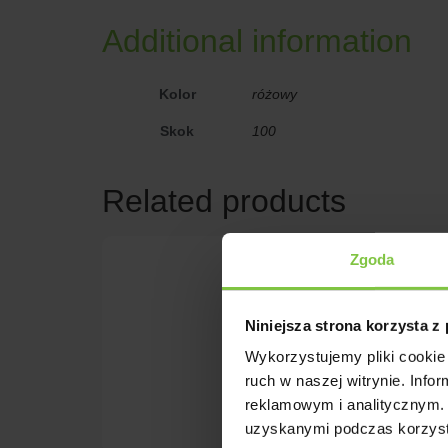
Additional information
Kolor
różowy
Skok
100
Related products
Zgoda
Vienna
Niniejsza strona korzysta z
Reakcja fotoper
Wykorzystujemy pliki cookie 
Brandkamp
ruch w naszej witrynie. Inf
reklamowym i analitycznym. 
uzyskanymi podczas korzysta