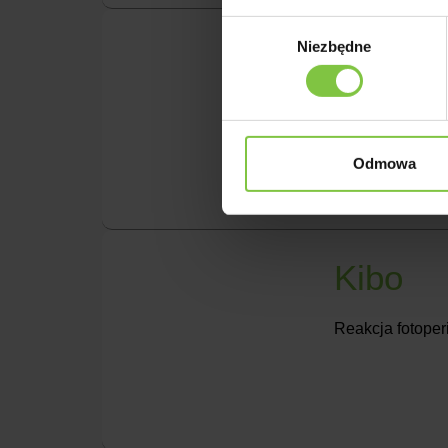
Wybór
Cremis
Niezbędne
zgody
Reakcja fotoper
Odmowa
Kibo
Reakcja fotoper