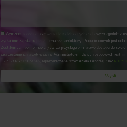
Wyrażam zgodę na przetwarzanie moich danych osobowych zgodnie z us
wysłaniem zapytania przez formularz kontaktowy. Podanie danych jest dobro
Zostałem /am poinformowany /a, że przysługuje mi prawo dostępu do swoich
zaprzestania ich przetwarzania. Administratorem danych osobowych jest fir
161/163 61-313 Poznań, reprezentowana przez Aniela i Andrzej Kłak
Klauzul
Wyślij