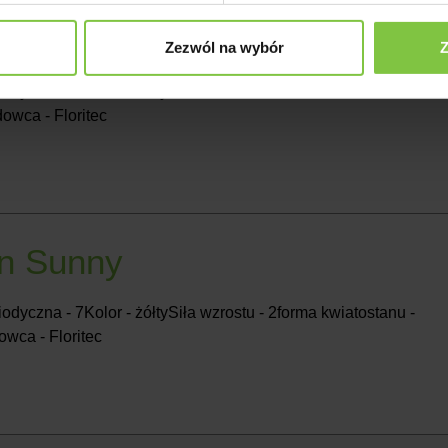
Zezwól na wybór
Z
odyczna - 7Kolor - żółtySiła wzrostu - 2forma kwiatostanu -
owca - Floritec
n Sunny
odyczna - 7Kolor - żółtySiła wzrostu - 2forma kwiatostanu -
wca - Floritec