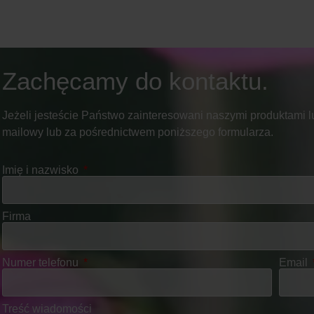
Zachęcamy do kontaktu.
Jeżeli jesteście Państwo zainteresowani naszymi produktami lu
mailowy lub za pośrednictwem poniższego formularza.
Imię i nazwisko
Firma
Numer telefonu
Email
Treść wiadomości