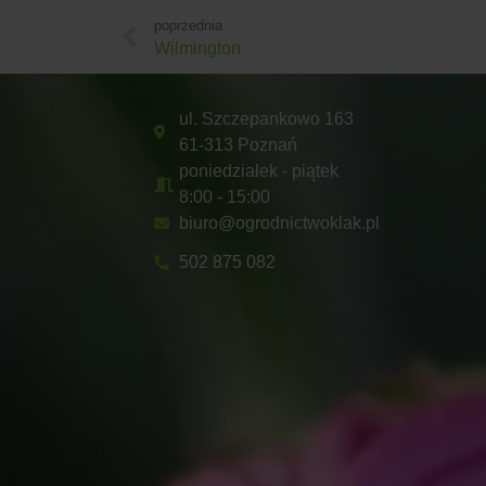
poprzednia
Wilmington
ul. Szczepankowo 163
61-313 Poznań
poniedziałek - piątek
8:00 - 15:00
biuro@ogrodnictwoklak.pl
502 875 082