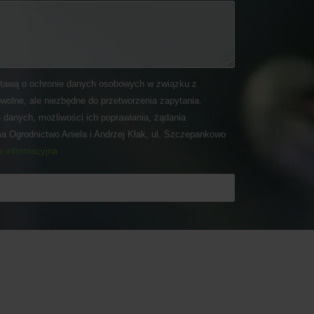
tawą o ochronie danych osobowych w związku z
wolne, ale niezbędne do przetworzenia zapytania.
 danych, możliwości ich poprawiania, żądania
ma Ogrodnictwo Aniela i Andrzej Kłak, ul. Szczepankowo
a informacyjna