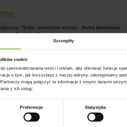
ime
odyczna - 7Kolor - zielonySiła wzrostu - 2forma kwiatostanu -
owca - Royal Van Zanten
Szczegóły
 plików cookie
do spersonalizowania treści i reklam, aby oferować funkcje sp
d
ormacje o tym, jak korzystasz z naszej witryny, udostępniamy p
Partnerzy mogą połączyć te informacje z innymi danymi otrzym
nia z ich usług.
iodyczna - 7Kolor - różowySiła wzrostu - 2forma kwiatostanu -
owca - Syngenta
Preferencje
Statystyka