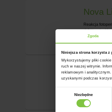
Nova L
Reakcja fotoperi
dekoracyjnaHod
Zgoda
Niniejsza strona korzysta z
Wykorzystujemy pliki cookie 
Mayfiel
ruch w naszej witrynie. Inf
reklamowym i analitycznym. 
uzyskanymi podczas korzysta
Reakcja fotoper
dekoracyjnaHod
Wybór
Niezbędne
zgody