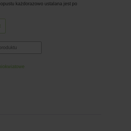
 opustu każdorazowo ustalana jest po
t
niokwiatowe