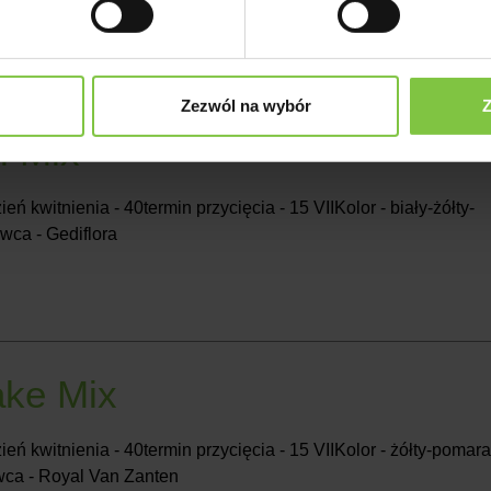
Zezwól na wybór
Z
i Mix
ień kwitnienia - 40termin przycięcia - 15 VIIKolor - biały-żółty-
ca - Gediflora
ake Mix
ień kwitnienia - 40termin przycięcia - 15 VIIKolor - żółty-poma
ca - Royal Van Zanten