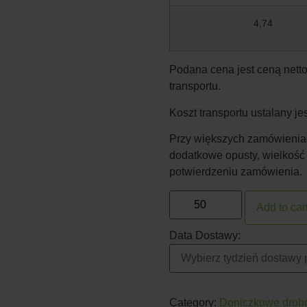
4,74
Podana cena jest ceną netto
transportu.
Koszt transportu ustalany j
Przy większych zamówieniac
dodatkowe opusty, wielkość
potwierdzeniu zamówienia.
Add to car
Data Dostawy:
Category:
Doniczkowe drobn