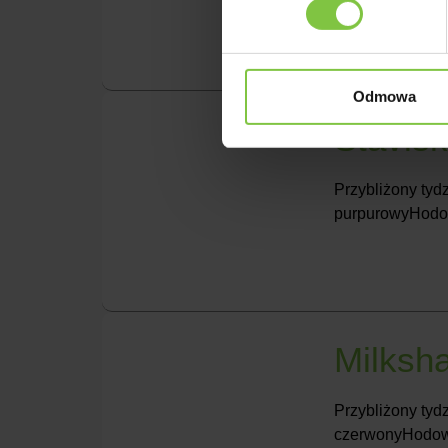
Odmowa
Stavisk
Przybliżony tydz
purpurowyHodow
Milksh
Przybliżony tydz
czerwonyHodow