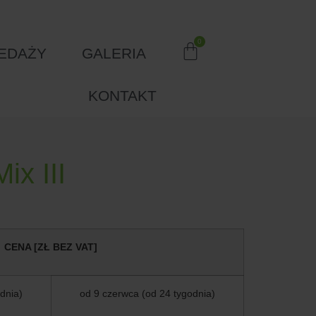
EDAŻY
GALERIA
KONTAKT
ix III
CENA [ZŁ BEZ VAT]
dnia)
od 9 czerwca (od 24 tygodnia)