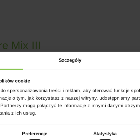
e Mix III
Szczegóły
ień kwitnienia - 40termin przycięcia - 15 VIIKolor - biały-żółty-
ca - Royal Van Zanten
 plików cookie
do spersonalizowania treści i reklam, aby oferować funkcje sp
ormacje o tym, jak korzystasz z naszej witryny, udostępniamy p
Partnerzy mogą połączyć te informacje z innymi danymi otrzym
untain Mix
nia z ich usług.
ień kwitnienia - 39termin przycięcia - 15 VIIKolor - biały-jasnożó
Preferencje
Statystyka
 - Brandkamp