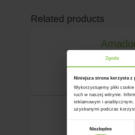
Related products
Amador
Zgoda
Przybliżony tydz
purpurowyHodow
Niniejsza strona korzysta z
Wykorzystujemy pliki cookie 
ruch w naszej witrynie. Inf
reklamowym i analitycznym. 
Branfo
uzyskanymi podczas korzysta
Wybór
Przybliżony tydz
Niezbędne
zgody
różowyHodowca