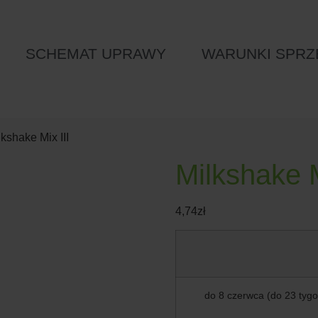
SCHEMAT UPRAWY
WARUNKI SPRZ
lkshake Mix III
Milkshake M
4,74
zł
do 8 czerwca (do 23 tygo