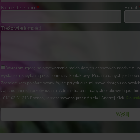
Numer telefonu
Email
Treść wiadomości
Wyrażam zgodę na przetwarzanie moich danych osobowych zgodnie z us
wysłaniem zapytania przez formularz kontaktowy. Podanie danych jest dobro
Zostałem /am poinformowany /a, że przysługuje mi prawo dostępu do swoich
zaprzestania ich przetwarzania. Administratorem danych osobowych jest fir
161/163 61-313 Poznań, reprezentowana przez Aniela i Andrzej Kłak
Klauzul
Wyślij