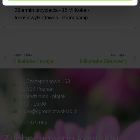
Przybliżony tydzień kwitnienia -
39termin przycięcia - 15 VIIKolor -
łososiowyHodowca - Brandkamp
poprzednia
następna
Milkshake Papaya
Milkshake Strawberry
ul. Szczepankowo 163
61-313 Poznań
poniedziałek - piątek
8:00 - 15:00
biuro@ogrodnictwoklak.pl
502 875 082
Zachęcamy do kontaktu.