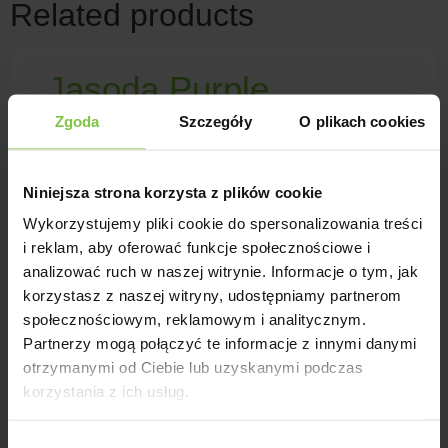
Related products
Jasoda Purple
Zgoda
Szczegóły
O plikach cookies
Przybliżony tydzień kwitnienia -
41termin przycięcia - 15 VIIKolor -
purpurowyHodowca - Gediflora
Niniejsza strona korzysta z plików cookie
Wykorzystujemy pliki cookie do spersonalizowania treści
i reklam, aby oferować funkcje społecznościowe i
analizować ruch w naszej witrynie. Informacje o tym, jak
korzystasz z naszej witryny, udostępniamy partnerom
Branperfect
społecznościowym, reklamowym i analitycznym.
Purple
Partnerzy mogą połączyć te informacje z innymi danymi
otrzymanymi od Ciebie lub uzyskanymi podczas
korzystania z ich usług.
Przybliżony tydzień kwitnienia -
41termin przycięcia - 15 VIIKolor -
Wybór
liliowyHodowca - Brandkamp