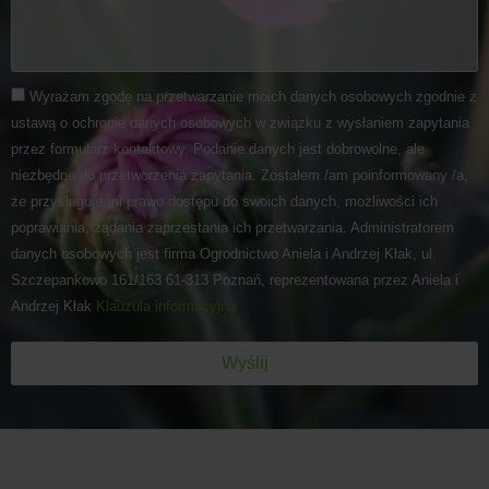
Wyrażam zgodę na przetwarzanie moich danych osobowych zgodnie z
ustawą o ochronie danych osobowych w związku z wysłaniem zapytania
przez formularz kontaktowy. Podanie danych jest dobrowolne, ale
niezbędne do przetworzenia zapytania. Zostałem /am poinformowany /a,
że przysługuje mi prawo dostępu do swoich danych, możliwości ich
poprawiania, żądania zaprzestania ich przetwarzania. Administratorem
danych osobowych jest firma Ogrodnictwo Aniela i Andrzej Kłak, ul.
Szczepankowo 161/163 61-313 Poznań, reprezentowana przez Aniela i
Andrzej Kłak
Klauzula informacyjna
Wyślij