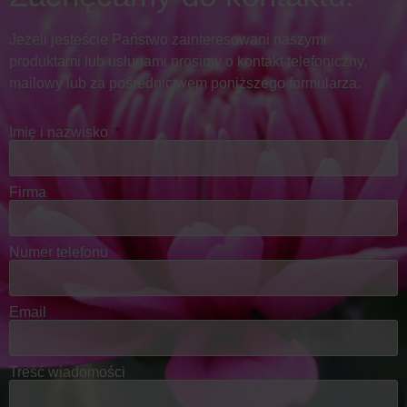
Jeżeli jesteście Państwo zainteresowani naszymi
produktami lub usługami prosimy o kontakt telefoniczny,
mailowy lub za pośrednictwem poniższego formularza.
Imię i nazwisko
Firma
Numer telefonu
Email
Treść wiadomości