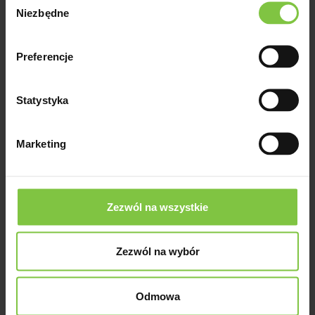
Niezbędne
zgody
Preferencje
Amadore White
Statystyka
Przybliżony tydzień kwitnienia -
40termin przycięcia - 15 VIIKolor -
Marketing
białyHodowca - Royal Van
Zanten
Zezwól na wszystkie
Branfountain
Zezwól na wybór
Salmon
Odmowa