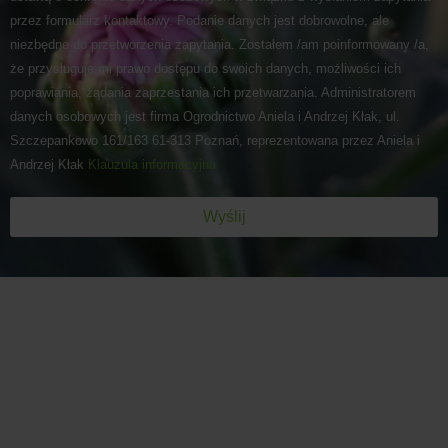
przez formularz kontaktowy. Podanie danych jest dobrowolne, ale
niezbędne do przetworzenia zapytania. Zostałem /am poinformowany /a,
że przysługuje mi prawo dostępu do swoich danych, możliwości ich
poprawiania, żądania zaprzestania ich przetwarzania. Administratorem
danych osobowych jest firma Ogrodnictwo Aniela i Andrzej Kłak, ul.
Szczepankowo 161/163 61-313 Poznań, reprezentowana przez Aniela i
Andrzej Kłak
Klauzula informacyjna
Wyślij