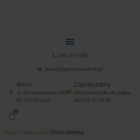
502 875 082
biuro@ogrodnictwoklak.pl
Biuro
Zapraszamy
ul. Szczepankowo 163
od poniedziałku do piątku
61-313 Poznań
od 8:00 do 15:00
Home
/
Cięte santini
/ Rossi Smokey