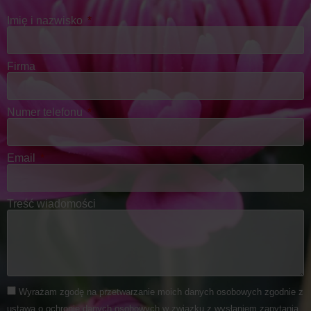
Imię i nazwisko
Firma
Numer telefonu
Email
Treść wiadomości
Wyrażam zgodę na przetwarzanie moich danych osobowych zgodnie z
ustawą o ochronie danych osobowych w związku z wysłaniem zapytania