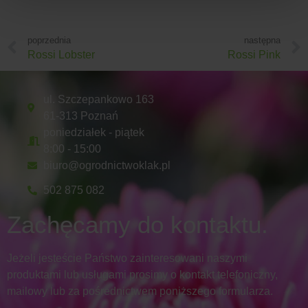
poprzednia
następna
Rossi Lobster
Rossi Pink
ul. Szczepankowo 163
61-313 Poznań
poniedziałek - piątek
8:00 - 15:00
biuro@ogrodnictwoklak.pl
502 875 082
Zachęcamy do kontaktu.
Jeżeli jesteście Państwo zainteresowani naszymi
produktami lub usługami prosimy o kontakt telefoniczny,
mailowy lub za pośrednictwem poniższego formularza.