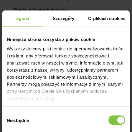
Reakcja fotoperiodyczna -
6Forma kwiatostanu -
Zgoda
Szczegóły
O plikach cookies
pojedynczaKolor - żółtyHodowca
- Floritec
Niniejsza strona korzysta z plików cookie
Wykorzystujemy pliki cookie do spersonalizowania treści
i reklam, aby oferować funkcje społecznościowe i
analizować ruch w naszej witrynie. Informacje o tym, jak
Peptalk
korzystasz z naszej witryny, udostępniamy partnerom
społecznościowym, reklamowym i analitycznym.
Reakcja fotoperiodyczna -
Partnerzy mogą połączyć te informacje z innymi danymi
7Forma kwiatostanu -
otrzymanymi od Ciebie lub uzyskanymi podczas
pomponowaKolor -
korzystania z ich usług.
zielonyHodowca - Dekker
Wybór
Niezbędne
zgody