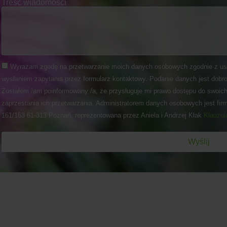
Treść wiadomości
Wyrażam zgodę na przetwarzanie moich danych osobowych zgodnie z us
wysłaniem zapytania przez formularz kontaktowy. Podanie danych jest dobro
Zostałem /am poinformowany /a, że przysługuje mi prawo dostępu do swoich
zaprzestania ich przetwarzania. Administratorem danych osobowych jest fir
161/163 61-313 Poznań, reprezentowana przez Aniela i Andrzej Kłak
Klauzul
Wyślij