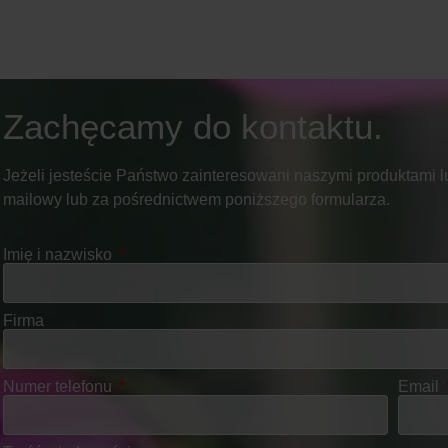
Zachęcamy do kontaktu.
Jeżeli jesteście Państwo zainteresowani naszymi produktami lu
mailowy lub za pośrednictwem poniższego formularza.
Imię i nazwisko
Firma
Numer telefonu
Email