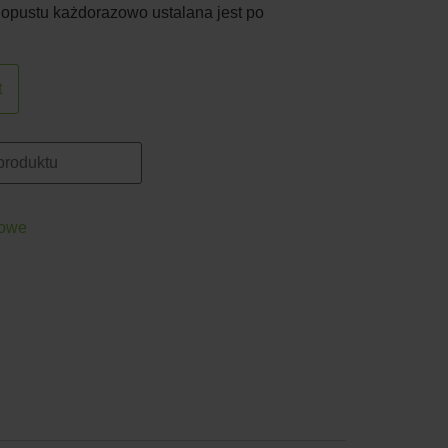
 opustu każdorazowo ustalana jest po
t
towe