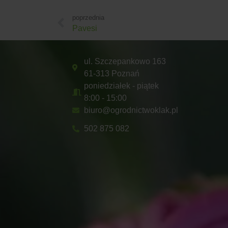
poprzednia
Pavesi
ul. Szczepankowo 163
61-313 Poznań
poniedziałek - piątek
8:00 - 15:00
biuro@ogrodnictwoklak.pl
502 875 082