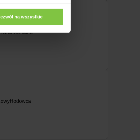
ezwól na wszystkie
- wolna odmiana
ńczowyHodowca