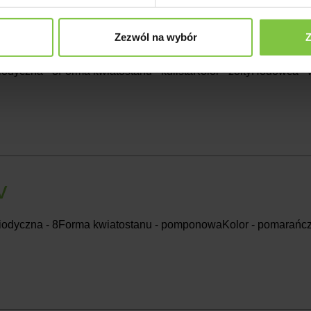
t Golden
Zezwól na wybór
Z
iodyczna - 8Forma kwiatostanu - kulistaKolor - żółtyHodowca 
v
riodyczna - 8Forma kwiatostanu - pomponowaKolor - pomara