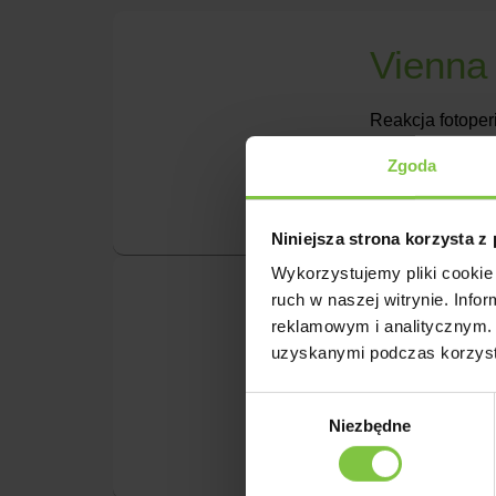
Vienna
Reakcja fotoper
Brandkamp
Zgoda
Niniejsza strona korzysta z
Wykorzystujemy pliki cookie 
Cremis
ruch w naszej witrynie. Inf
reklamowym i analitycznym. 
uzyskanymi podczas korzysta
Reakcja fotoper
odmiana
Wybór
Niezbędne
zgody