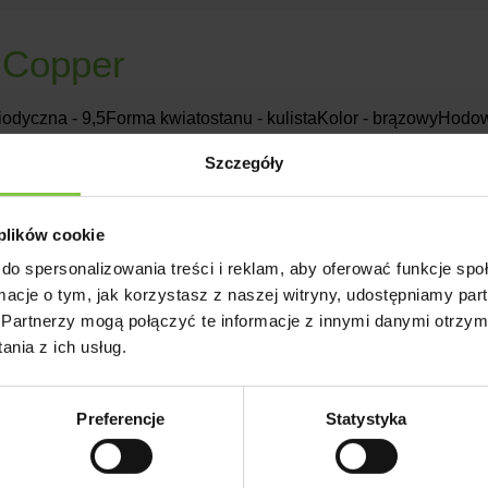
 Copper
iodyczna - 9,5Forma kwiatostanu - kulistaKolor - brązowyHodo
Szczegóły
 plików cookie
do spersonalizowania treści i reklam, aby oferować funkcje sp
t White
ormacje o tym, jak korzystasz z naszej witryny, udostępniamy p
Partnerzy mogą połączyć te informacje z innymi danymi otrzym
nia z ich usług.
iodyczna - 8Forma kwiatostanu - kulistaKolor - kremowyHodow
Preferencje
Statystyka