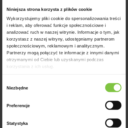
Abbey Yellow
Niniejsza strona korzysta z plików cookie
Wykorzystujemy pliki cookie do spersonalizowania treści
Reakcja fotoperiodyczna -
i reklam, aby oferować funkcje społecznościowe i
8Forma kwiatostanu -
analizować ruch w naszej witrynie. Informacje o tym, jak
pomponowaKolor - żółtyHodowca
korzystasz z naszej witryny, udostępniamy partnerom
- Deliflor
społecznościowym, reklamowym i analitycznym.
Partnerzy mogą połączyć te informacje z innymi danymi
otrzymanymi od Ciebie lub uzyskanymi podczas
korzystania z ich usług.
Abbey
Wybór
Niezbędne
zgody
Reakcja fotoperiodyczna -
8Forma kwiatostanu -
pomponowaKolor -
Preferencje
różowyHodowca - Deliflor
Statystyka