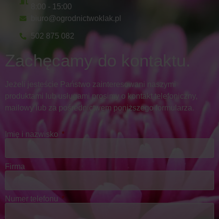
8:00 - 15:00
biuro@ogrodnictwoklak.pl
502 875 082
Zachęcamy do kontaktu.
Jeżeli jesteście Państwo zainteresowani naszymi
produktami lub usługami prosimy o kontakt telefoniczny,
mailowy lub za pośrednictwem poniższego formularza.
Imię i nazwisko
Firma
Numer telefonu