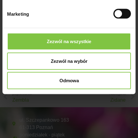
Marketing
Abbey Flame
Reakcja fotoperiodyczna -
Zezwól na wszystkie
8Forma kwiatostanu -
pomonowaKolor -
czerwonyHodowca - Deliflor
Zezwól na wybór
Odmowa
poprzednia
następna
Zembla
Zidane
ul. Szczepankowo 163
61-313 Poznań
poniedziałek - piątek