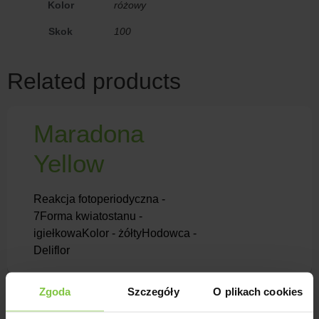
Kolor
różowy
Skok
100
Related products
Maradona
Yellow
Reakcja fotoperiodyczna -
7Forma kwiatostanu -
igiełkowaKolor - żółtyHodowca -
Deliflor
Zgoda
Szczegóły
O plikach cookies