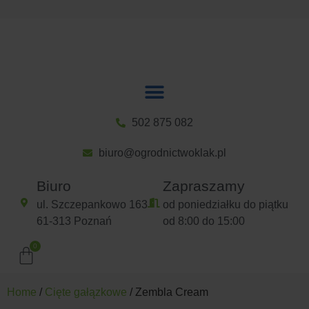
502 875 082
biuro@ogrodnictwoklak.pl
Biuro
Zapraszamy
ul. Szczepankowo 163
od poniedziałku do piątku
61-313 Poznań
od 8:00 do 15:00
Home
/
Cięte gałązkowe
/ Zembla Cream