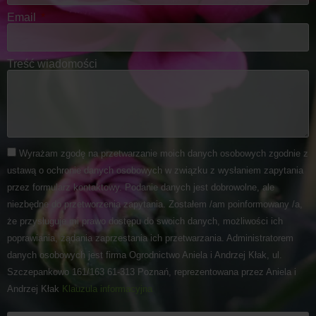
Email
Treść wiadomości
Wyrażam zgodę na przetwarzanie moich danych osobowych zgodnie z
ustawą o ochronie danych osobowych w związku z wysłaniem zapytania
przez formularz kontaktowy. Podanie danych jest dobrowolne, ale
niezbędne do przetworzenia zapytania. Zostałem /am poinformowany /a,
że przysługuje mi prawo dostępu do swoich danych, możliwości ich
poprawiania, żądania zaprzestania ich przetwarzania. Administratorem
danych osobowych jest firma Ogrodnictwo Aniela i Andrzej Kłak, ul.
Szczepankowo 161/163 61-313 Poznań, reprezentowana przez Aniela i
Andrzej Kłak
Klauzula informacyjna