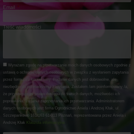
Email
Treść wiadomości
Wyrażam zgodę na przetwarzanie moich danych osobowych zgodnie z
ustawą o ochronie danych osobowych w związku z wysłaniem zapytania
przez formularz kontaktowy. Podanie danych jest dobrowolne, ale
niezbędne do przetworzenia zapytania. Zostałem /am poinformowany /a,
że przysługuje mi prawo dostępu do swoich danych, możliwości ich
poprawiania, żądania zaprzestania ich przetwarzania. Administratorem
danych osobowych jest firma Ogrodnictwo Aniela i Andrzej Kłak, ul.
Szczepankowo 161/163 61-313 Poznań, reprezentowana przez Aniela i
Andrzej Kłak
Klauzula informacyjna