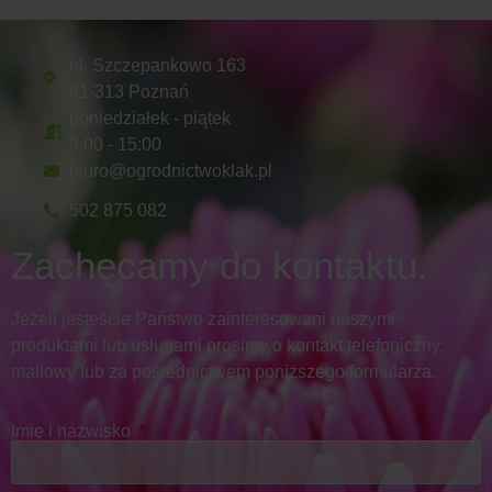
ul. Szczepankowo 163
61-313 Poznań
poniedziałek - piątek
8:00 - 15:00
biuro@ogrodnictwoklak.pl
502 875 082
Zachęcamy do kontaktu.
Jeżeli jesteście Państwo zainteresowani naszymi
produktami lub usługami prosimy o kontakt telefoniczny,
mailowy lub za pośrednictwem poniższego formularza.
Imię i nazwisko