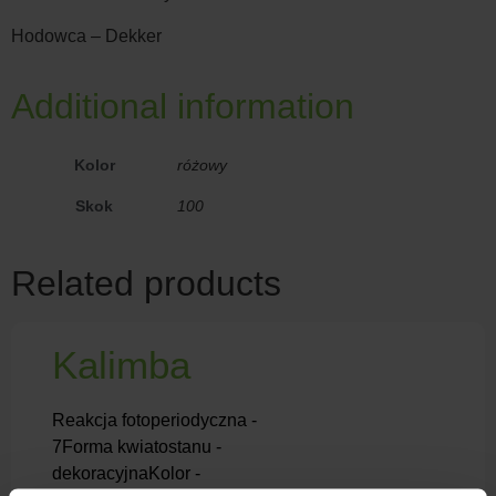
Hodowca – Dekker
Additional information
Kolor
różowy
Skok
100
Related products
Kalimba
Reakcja fotoperiodyczna -
7Forma kwiatostanu -
dekoracyjnaKolor -