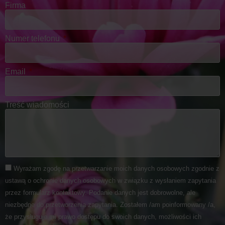
Firma
Numer telefonu
Email
Treść wiadomości
Wyrażam zgodę na przetwarzanie moich danych osobowych zgodnie z
ustawą o ochronie danych osobowych w związku z wysłaniem zapytania
przez formularz kontaktowy. Podanie danych jest dobrowolne, ale
niezbędne do przetworzenia zapytania. Zostałem /am poinformowany /a,
że przysługuje mi prawo dostępu do swoich danych, możliwości ich