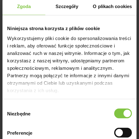
różowyHodowca - Dekker
Zgoda
Szczegóły
O plikach cookies
Niniejsza strona korzysta z plików cookie
Pavesi
Wykorzystujemy pliki cookie do spersonalizowania treści
i reklam, aby oferować funkcje społecznościowe i
analizować ruch w naszej witrynie. Informacje o tym, jak
Reakcja fotoperiodyczna -
korzystasz z naszej witryny, udostępniamy partnerom
7,5Forma kwiatostanu -
społecznościowym, reklamowym i analitycznym.
dekoracyjnaKolor - biało-
Partnerzy mogą połączyć te informacje z innymi danymi
fioletowyHodowca - Armada
otrzymanymi od Ciebie lub uzyskanymi podczas
korzystania z ich usług.
Wybór
Zembla Cream
Niezbędne
zgody
Reakcja fotoperiodyczna -
Preferencje
8Forma kwiatostanu - pełnaKolor