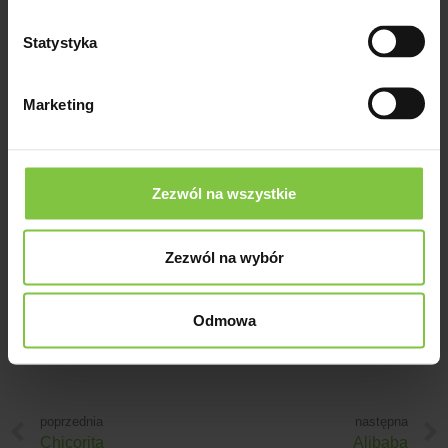
- kremowyHodowca - Deliflor
Statystyka
Marketing
Maradona
Yellow
Zezwól na wszystkie
Reakcja fotoperiodyczna -
7Forma kwiatostanu -
Zezwól na wybór
igiełkowaKolor - żółtyHodowca -
Deliflor
Odmowa
poprzednia
następna
Chicorita
Alibaba