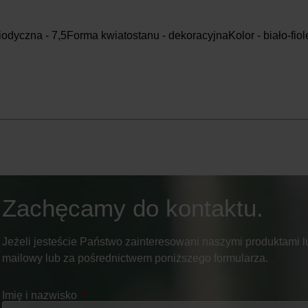
iodyczna - 7,5Forma kwiatostanu - dekoracyjnaKolor - biało-f
Zachęcamy do kontaktu.
Jeżeli jesteście Państwo zainteresowani naszymi produktami lu
mailowy lub za pośrednictwem poniższego formularza.
Imię i nazwisko