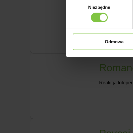
Radost
Wybór
Niezbędne
zgody
Reakcja fotoper
Odmowa
Romanc
Reakcja fotoper