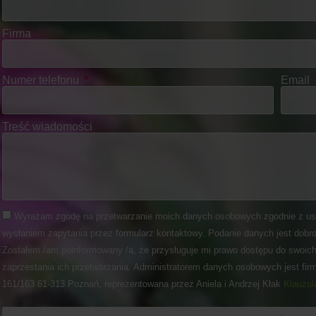
Firma
Numer telefonu
Email
Treść wiadomości
Wyrażam zgodę na przetwarzanie moich danych osobowych zgodnie z us
wysłaniem zapytania przez formularz kontaktowy. Podanie danych jest dobro
Zostałem /am poinformowany /a, że przysługuje mi prawo dostępu do swoich
zaprzestania ich przetwarzania. Administratorem danych osobowych jest fir
161/163 61-313 Poznań, reprezentowana przez Aniela i Andrzej Kłak
Klauzul