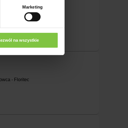
Marketing
a - Deliflor
ezwól na wszystkie
wca - Floritec