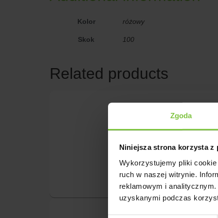
Kolor
różowy
Skok
100
Related products
Abbey 
Zgoda
Reakcja fotoper
Niniejsza strona korzysta z
Wykorzystujemy pliki cookie 
ruch w naszej witrynie. Inf
reklamowym i analitycznym. 
uzyskanymi podczas korzysta