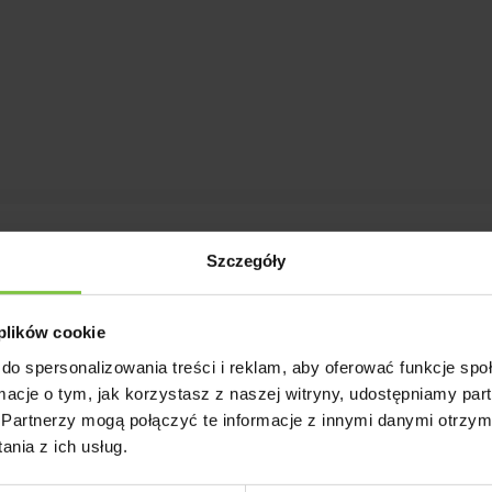
Yellow
Szczegóły
iodyczna - 8Forma kwiatostanu - pomponowaKolor - żółtyHodowc
 plików cookie
do spersonalizowania treści i reklam, aby oferować funkcje sp
ormacje o tym, jak korzystasz z naszej witryny, udostępniamy p
Partnerzy mogą połączyć te informacje z innymi danymi otrzym
nia z ich usług.