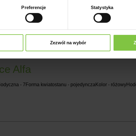
 Yellow
Preferencje
Statystyka
iodyczna - 7Forma kwiatostanu - pojedynczaKolor - żółtyHodowc
Zezwól na wybór
Z
e Alfa
iodyczna - 7Forma kwiatostanu - pojedynczaKolor - różowyHodo