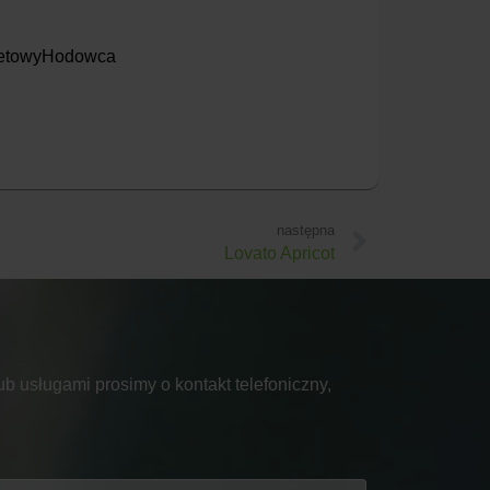
ioletowyHodowca
następna
Lovato Apricot
b usługami prosimy o kontakt telefoniczny,