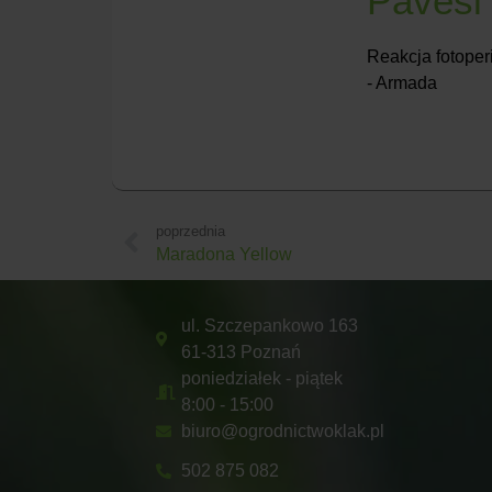
Pavesi
Reakcja fotoper
- Armada
poprzednia
Maradona Yellow
ul. Szczepankowo 163
61-313 Poznań
poniedziałek - piątek
8:00 - 15:00
biuro@ogrodnictwoklak.pl
502 875 082